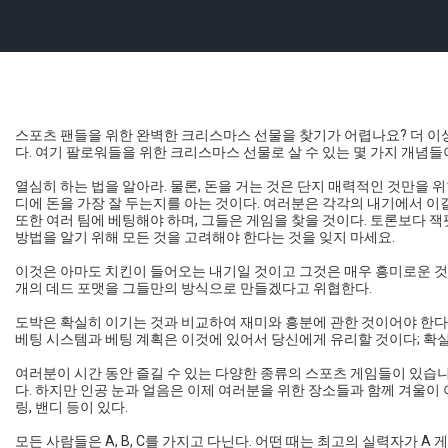
스포츠 팬들을 위한 완벽한 크리스마스 선물을 찾기가 어렵나요? 더 이
다. 여기 팔로워들을 위한 크리스마스 선물로 살 수 있는 몇 가지 개념들
열심히 하는 법을 알아라. 물론, 돈을 거는 것은 단지 매력적인 것만을 위
디에 돈을 가장 잘 두는지를 아는 것이다. 여러분은 각각의 내기에서 이길
또한 여러 팀에 베팅해야 하며, 그들은 게임을 찾을 것이다. 토론보다 잭
방법을 알기 위해 모든 것을 고려해야 한다는 것을 잊지 마세요.
이것은 아마도 치킨이 들어오는 내기일 것이고 그것은 매우 흥미로운 것이
개의 데드 포맷을 그들만의 방식으로 만들겠다고 위협한다.
도박은 확실히 이기는 것과 비교하여 재미와 흥분에 관한 것이어야 한다
베팅 시스템과 베팅 계획은 이것에 있어서 당신에게 유리할 것이다; 확실
여러분이 시간 동안 즐길 수 있는 다양한 종류의 스포츠 게임들이 있습
다. 하지만 인공 눈과 얼음은 이제 여러분을 위한 장소들과 함께 겨울이
링, 밴디 등이 있다.
모든 사람들은 A, B, C를 가지고 다닌다. 어떤 때는 최고의 실력자가 